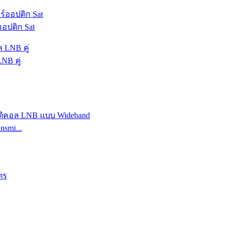
อปติก Sat
NB คู่
smi...