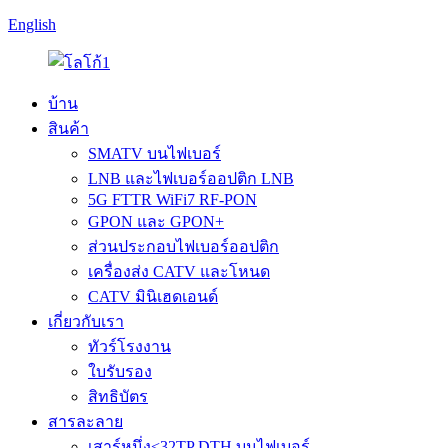
English
บ้าน
สินค้า
SMATV บนไฟเบอร์
LNB และไฟเบอร์ออปติก LNB
5G FTTR WiFi7 RF-PON
GPON และ GPON+
ส่วนประกอบไฟเบอร์ออปติก
เครื่องส่ง CATV และโหนด
CATV มินิเฮดเอนด์
เกี่ยวกับเรา
ทัวร์โรงงาน
ใบรับรอง
สิทธิบัตร
สารละลาย
เสาร์หนึ่ง<32TP DTH บนไฟเบอร์