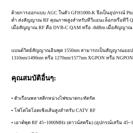
ด้วยการออกแบบ AGC ในตัว GFH1000-K จึงเป็นอุปกรณ์ Plug
ต่ำ ส่งสัญญาณ RF คุณภาพสูงสำหรับทีวีแอนะล็อกหรือทีวี QA
เมื่อสัญญาณ RF คือ DVB-C QAM หรือ -8dBm เมื่อสัญญาณ 
แบนด์วิดธ์สัญญาณอินพุต 1550nm สามารถเป็นสัญญาณออป
1310nm/1490nm หรือ 1270nm/1577nm XGPON หรือ NGPON2
คุณสมบัติอื่นๆ:
• ตัวเรือนพลาสติกหน่วงไฟขนาดกะทัดรัด
• โฟโตไดโอดเชิงเส้นสูงสำหรับ CATV RF
• เอาต์พุต RF 45~1000MHz (ดาวน์สตรีม) (อุปกรณ์เสริม 45