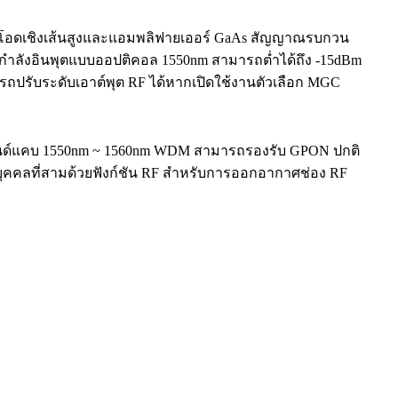
โตไดโอดเชิงเส้นสูงและแอมพลิฟายเออร์ GaAs สัญญาณรบกวน
ัน กำลังอินพุตแบบออปติคอล 1550nm สามารถต่ำได้ถึง -15dBm
ถปรับระดับเอาต์พุต RF ได้หากเปิดใช้งานตัวเลือก MGC
นด์แคบ 1550nm ~ 1560nm WDM สามารถรองรับ GPON ปกติ
คคลที่สามด้วยฟังก์ชัน RF สำหรับการออกอากาศช่อง RF